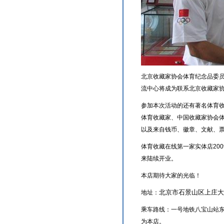
北京收藏家协会体育纪念品委员
流中心将成为联系北京收藏家
参加本次活动的还有著名体育
体育收藏家、中国收藏家协会
以及来自钱币、徽章、文献、
体育收藏在线第一家实体店20
来陆续开业。
本店期待大家的光临！
北京市石景山区
上庄大
地址：
乘车路线：一号地铁八宝山站东
为本店。