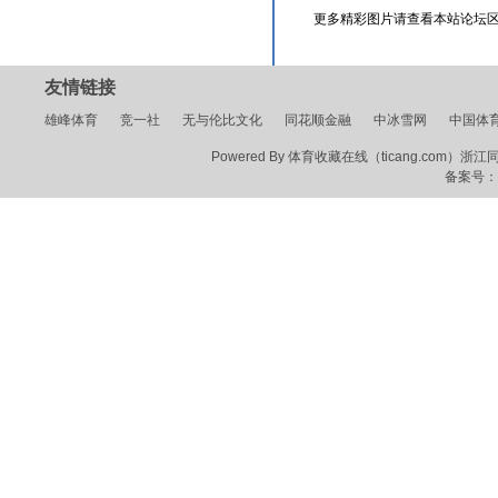
更多精彩图片请查看本站论坛
友情链接
雄峰体育
竞一社
无与伦比文化
同花顺金融
中冰雪网
中国体
Powered By 体育收藏在线（ticang.com）浙江同花顺
备案号：