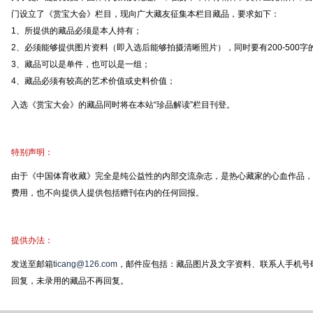
门设立了《赏宝大会》栏目，现向广大藏友征集本栏目藏品，要求如下：
1、所提供的藏品必须是本人持有；
2、必须能够提供图片资料（即入选后能够拍摄清晰照片），同时要有200-500字
3、藏品可以是单件，也可以是一组；
4、藏品必须有较高的艺术价值或史料价值；
入选《赏宝大会》的藏品同时将在本站“珍品解读”栏目刊登。
特别声明：
由于《中国体育收藏》完全是纯公益性的内部交流杂志，是热心藏家的心血作品，
费用，也不向提供人提供包括赠刊在内的任何回报。
提供办法：
发送至邮箱
ticang@126.com
，邮件应包括：藏品图片及文字资料、联系人手机号
回复，未录用的藏品不再回复。