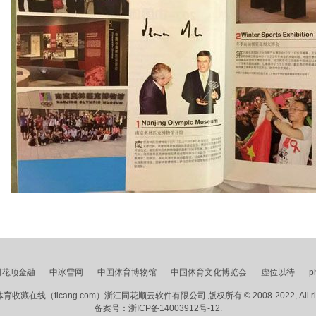
同花顺金融
中冰雪网
中国体育博物馆
中国体育文化博览会
虚位以待
p
 体育收藏在线（ticang.com）浙江同花顺云软件有限公司 版权所有 © 2008-2022, All right
备案号：
浙ICP备14003912号-12
.