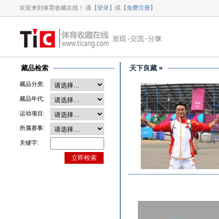
欢迎来到体育收藏在线！ 请【
登录
】或【
免费注册
】
藏品检索
天下良藏
»
藏品分类:
藏品年代:
运动项目:
所属赛事:
关键字: