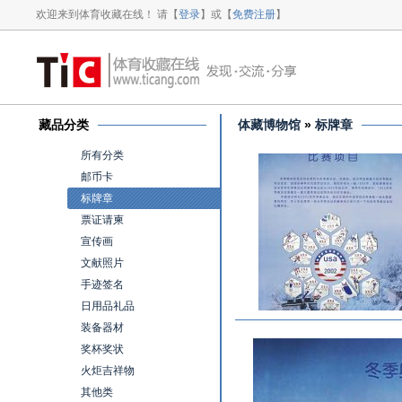
欢迎来到体育收藏在线！ 请【
登录
】或【
免费注册
】
藏品分类
体藏博物馆
»
标牌章
所有分类
邮币卡
标牌章
票证请柬
宣传画
文献照片
手迹签名
日用品礼品
装备器材
奖杯奖状
火炬吉祥物
其他类