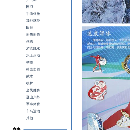
网羽
手曲棒垒
其他球类
田径
射击射箭
体操
游泳跳水
水上运动
举重
搏击击剑
武术
棋牌
全民健身
登山户外
军事体育
车马运动
其他
赛事