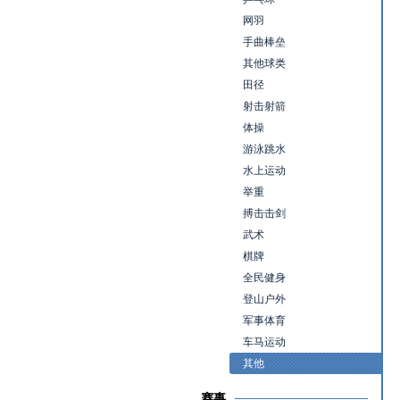
网羽
手曲棒垒
其他球类
田径
射击射箭
体操
游泳跳水
水上运动
举重
搏击击剑
武术
棋牌
全民健身
登山户外
军事体育
车马运动
其他
赛事