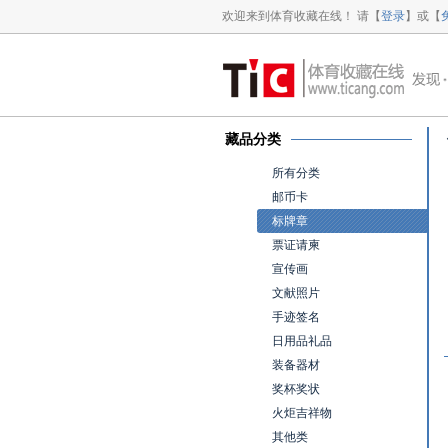
欢迎来到体育收藏在线！ 请【
登录
】或【
藏品分类
所有分类
邮币卡
标牌章
票证请柬
宣传画
文献照片
手迹签名
日用品礼品
装备器材
奖杯奖状
火炬吉祥物
其他类