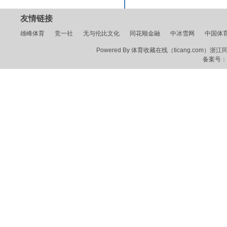
友情链接
雄峰体育
竞一社
无与伦比文化
同花顺金融
中冰雪网
中国体
Powered By 体育收藏在线（ticang.com）浙江同花顺
备案号：