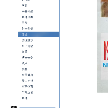
网羽
手曲棒垒
其他球类
田径
射击射箭
体操
游泳跳水
水上运动
举重
搏击击剑
武术
棋牌
全民健身
登山户外
军事体育
车马运动
其他
赛事