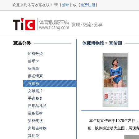
欢迎来到体育收藏在线！ 请【
登录
】或【
免费注册
】
藏品分类
体藏博物馆
»
宣传画
所有分类
邮币卡
标牌章
票证请柬
宣传画
文献照片
手迹签名
日用品礼品
装备器材
奖杯奖状
本年历宣传画于1978年发行
火炬吉祥物
画，以体操运动为主图，展现
其他类