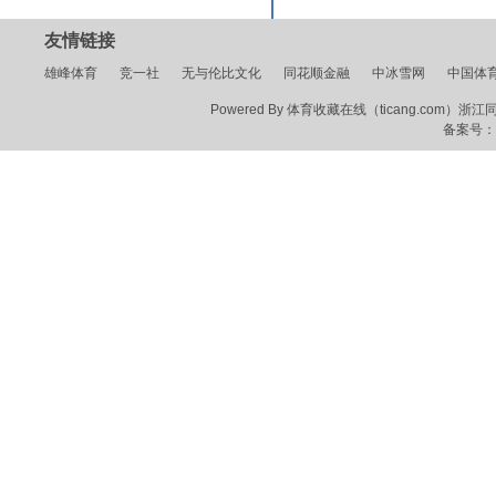
友情链接
雄峰体育
竞一社
无与伦比文化
同花顺金融
中冰雪网
中国体
Powered By 体育收藏在线（ticang.com）浙江同花顺
备案号：