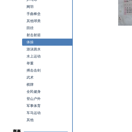
网羽
手曲棒垒
其他球类
田径
射击射箭
体操
游泳跳水
水上运动
举重
搏击击剑
武术
棋牌
全民健身
登山户外
军事体育
车马运动
其他
赛事