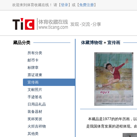
欢迎来到体育收藏在线！ 请【
登录
】或【
免费注册
】
藏品分类
体藏博物馆
»
宣传画
所有分类
邮币卡
标牌章
票证请柬
宣传画
文献照片
手迹签名
日用品礼品
装备器材
奖杯奖状
本藏品是1977的的年历画，
火炬吉祥物
是我国体育发展的进程体现。
其他类