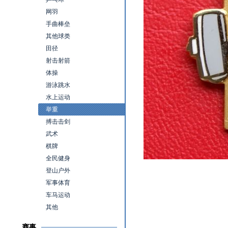
网羽
手曲棒垒
其他球类
田径
射击射箭
体操
游泳跳水
水上运动
举重
搏击击剑
武术
棋牌
全民健身
登山户外
军事体育
车马运动
其他
赛事