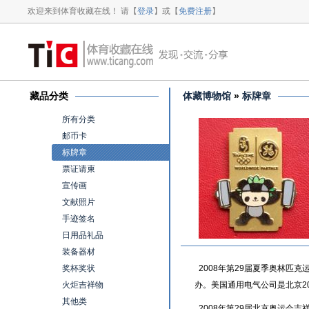
欢迎来到体育收藏在线！ 请【
登录
】或【
免费注册
】
藏品分类
体藏博物馆
»
标牌章
所有分类
邮币卡
标牌章
票证请柬
宣传画
文献照片
手迹签名
日用品礼品
装备器材
奖杯奖状
2008年第29届夏季奥林匹克
火炬吉祥物
办。美国通用电气公司是北京2
其他类
2008年第29届北京奥运会