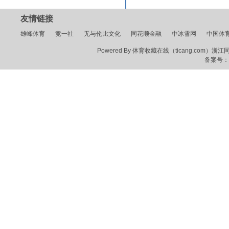
友情链接
雄峰体育
竞一社
无与伦比文化
同花顺金融
中冰雪网
中国体
Powered By 体育收藏在线（ticang.com）浙江同花顺
备案号：