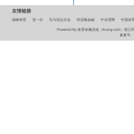
友情链接
雄峰体育
竞一社
无与伦比文化
同花顺金融
中冰雪网
中国体
Powered By 体育收藏在线（ticang.com）浙江同花顺
备案号：