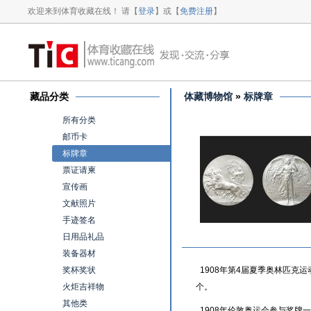
欢迎来到体育收藏在线！ 请【
登录
】或【
免费注册
】
藏品分类
体藏博物馆
»
标牌章
所有分类
邮币卡
标牌章
票证请柬
宣传画
文献照片
手迹签名
日用品礼品
装备器材
奖杯奖状
1908年第4届夏季奥林匹克运
火炬吉祥物
个。
其他类
1908年伦敦奥运会参与奖牌