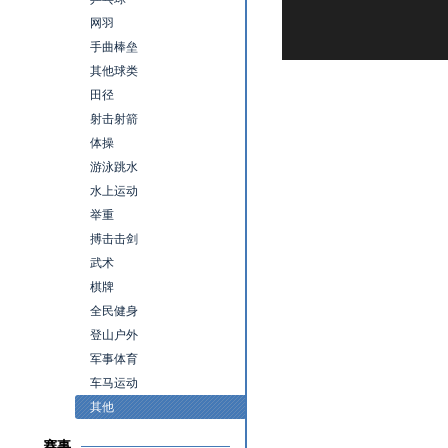
网羽
手曲棒垒
其他球类
田径
射击射箭
体操
游泳跳水
水上运动
举重
搏击击剑
武术
棋牌
全民健身
登山户外
军事体育
车马运动
其他
赛事