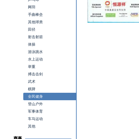
网羽
手曲棒垒
其他球类
田径
射击射箭
体操
游泳跳水
水上运动
举重
搏击击剑
武术
棋牌
全民健身
登山户外
军事体育
车马运动
其他
赛事