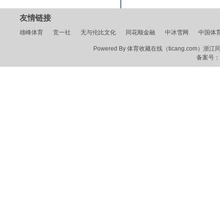
友情链接
雄峰体育
竞一社
无与伦比文化
同花顺金融
中冰雪网
中国体
Powered By 体育收藏在线（ticang.com）浙江同花顺
备案号：