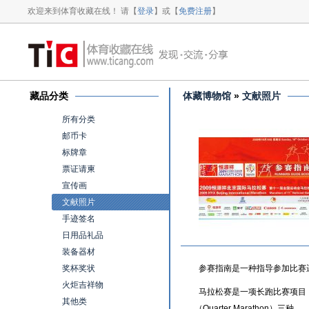
欢迎来到体育收藏在线！ 请【
登录
】或【
免费注册
】
藏品分类
体藏博物馆
»
文献照片
所有分类
邮币卡
标牌章
票证请柬
宣传画
文献照片
手迹签名
日用品礼品
装备器材
奖杯奖状
参赛指南是一种指导参加比赛
火炬吉祥物
马拉松赛是一项长跑比赛项目，分全程
其他类
（Quarter Marathon）三种。