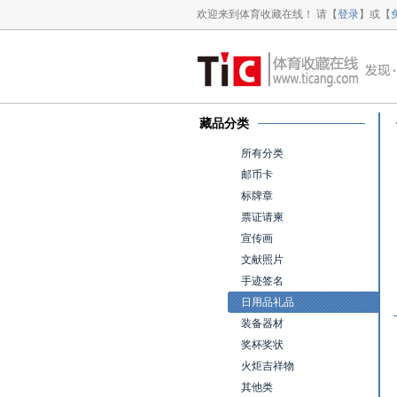
欢迎来到体育收藏在线！ 请【
登录
】或【
藏品分类
所有分类
邮币卡
标牌章
票证请柬
宣传画
文献照片
手迹签名
日用品礼品
装备器材
奖杯奖状
火炬吉祥物
其他类