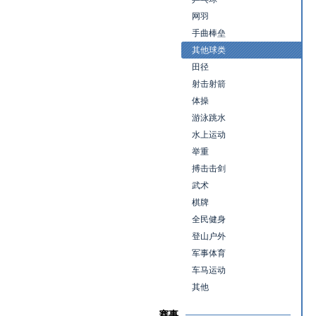
网羽
手曲棒垒
其他球类
田径
射击射箭
体操
游泳跳水
水上运动
举重
搏击击剑
武术
棋牌
全民健身
登山户外
军事体育
车马运动
其他
赛事