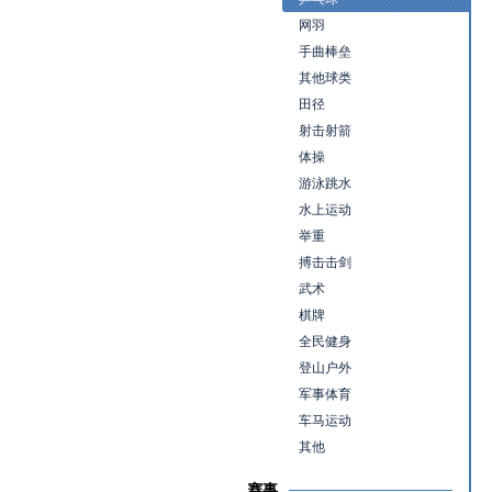
网羽
手曲棒垒
其他球类
田径
射击射箭
体操
游泳跳水
水上运动
举重
搏击击剑
武术
棋牌
全民健身
登山户外
军事体育
车马运动
其他
赛事