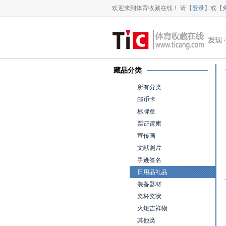
欢迎来到体育收藏在线！ 请【
登录
】或【
藏品分类
所有分类
邮币卡
标牌章
票证请柬
宣传画
文献照片
手迹签名
日用品礼品
装备器材
奖杯奖状
火炬吉祥物
其他类