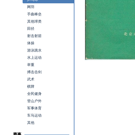
网羽
手曲棒垒
其他球类
田径
射击射箭
体操
游泳跳水
水上运动
举重
搏击击剑
武术
棋牌
全民健身
登山户外
军事体育
车马运动
其他
赛事