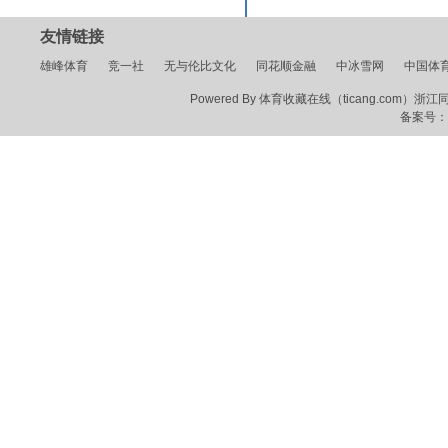
友情链接
雄峰体育
竞一社
无与伦比文化
同花顺金融
中冰雪网
中国体
Powered By 体育收藏在线（ticang.com）浙江同花顺
备案号：