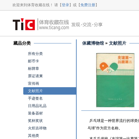
欢迎来到体育收藏在线！ 请【
登录
】或【
免费注册
】
藏品分类
体藏博物馆
»
文献照片
所有分类
邮币卡
标牌章
票证请柬
宣传画
文献照片
手迹签名
日用品礼品
装备器材
奖杯奖状
乒乓球是一种世界流行的球类体育
火炬吉祥物
乓球”作为官方名称。
其他类
本乒乓书籍《友谊第一比赛第二