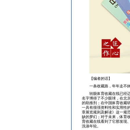
【编者的话】
一条收藏路，年年走不
转眼体育收藏在线已经
名字博得了不少眼球，在北
的助推剂；在中国体育收藏
一具有很强资料性和实用性
章展览规则及解读》这一规
缺的梦幻；对于未来，体育
育收藏在线看到了它那发现
洗涤年轮。