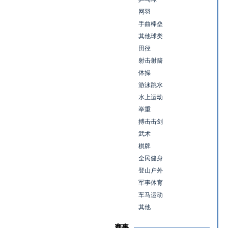
网羽
手曲棒垒
其他球类
田径
射击射箭
体操
游泳跳水
水上运动
举重
搏击击剑
武术
棋牌
全民健身
登山户外
军事体育
车马运动
其他
赛事