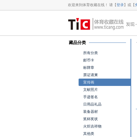
欢迎来到体育收藏在线！ 请【
登录
】或【
藏品分类
所有分类
邮币卡
标牌章
票证请柬
宣传画
文献照片
手迹签名
日用品礼品
装备器材
奖杯奖状
火炬吉祥物
其他类