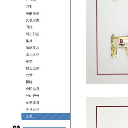
网羽
手曲棒垒
其他球类
田径
射击射箭
体操
游泳跳水
水上运动
举重
搏击击剑
武术
棋牌
全民健身
登山户外
军事体育
车马运动
其他
赛事