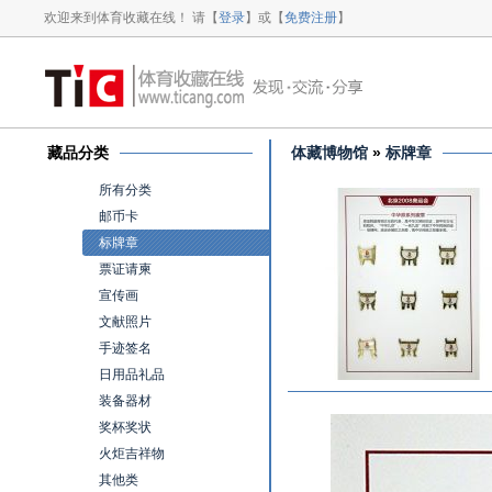
欢迎来到体育收藏在线！ 请【
登录
】或【
免费注册
】
藏品分类
体藏博物馆
»
标牌章
所有分类
邮币卡
标牌章
票证请柬
宣传画
文献照片
手迹签名
日用品礼品
装备器材
奖杯奖状
火炬吉祥物
其他类