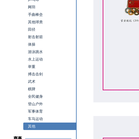
网羽
手曲棒垒
其他球类
田径
射击射箭
体操
游泳跳水
水上运动
举重
搏击击剑
武术
棋牌
全民健身
登山户外
军事体育
车马运动
其他
赛事