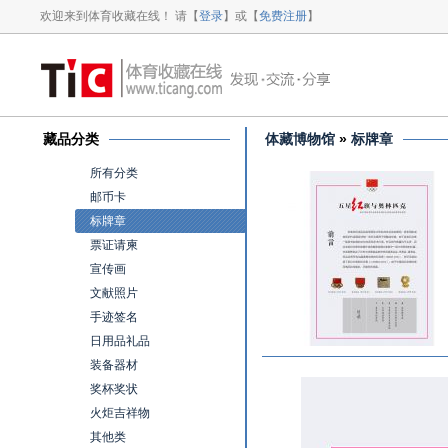
欢迎来到体育收藏在线！ 请【
登录
】或【
免费注册
】
藏品分类
体藏博物馆
»
标牌章
所有分类
邮币卡
标牌章
票证请柬
宣传画
文献照片
手迹签名
日用品礼品
装备器材
奖杯奖状
火炬吉祥物
其他类