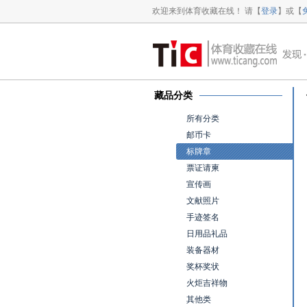
欢迎来到体育收藏在线！ 请【
登录
】或【
藏品分类
所有分类
邮币卡
标牌章
票证请柬
宣传画
文献照片
手迹签名
日用品礼品
装备器材
奖杯奖状
火炬吉祥物
其他类