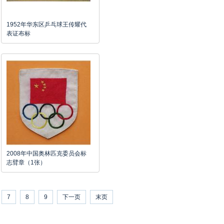
1952年华东区乒乓球王传耀代
表证布标
2008年中国奥林匹克委员会标
志臂章（1张）
7
8
9
下一页
末页