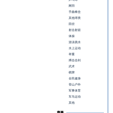
网羽
手曲棒垒
其他球类
田径
射击射箭
体操
游泳跳水
水上运动
举重
搏击击剑
武术
棋牌
全民健身
登山户外
军事体育
车马运动
其他
赛事