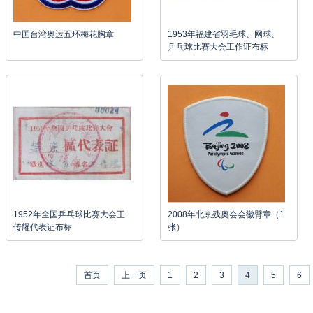
中国台湾奥运五环梅花胸章
1953年福建省羽毛球、网球、
乒乓球比赛大会工作证布标
1952年全国乒乓球比赛大会王
2008年北京残奥会会徽臂章（1
传耀代表证布标
张）
首页
上一页
1
2
3
4
5
6