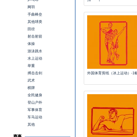
网羽
手曲棒垒
其他球类
田径
射击射箭
体操
游泳跳水
水上运动
举重
搏击击剑
外国体育剪纸（冰上运动）-1
武术
棋牌
全民健身
登山户外
军事体育
车马运动
其他
赛事