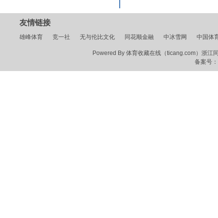
友情链接
雄峰体育
竞一社
无与伦比文化
同花顺金融
中冰雪网
中国体
Powered By 体育收藏在线（ticang.com）浙江同花顺
备案号：