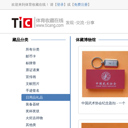
欢迎来到体育收藏在线！ 请【
登录
】或【
免费注册
】
藏品分类
体藏博物馆
所有分类
邮币卡
标牌章
票证请柬
宣传画
文献照片
手迹签名
日用品礼品
中国武术协会纪念匙扣 - 一个
装备器材
奖杯奖状
火炬吉祥物
其他类