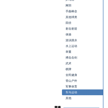
网羽
手曲棒垒
其他球类
田径
射击射箭
体操
游泳跳水
水上运动
举重
搏击击剑
武术
棋牌
全民健身
登山户外
军事体育
车马运动
其他
赛事