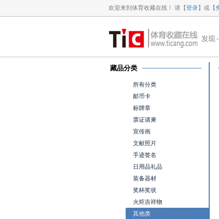
欢迎来到体育收藏在线！ 请【
登录
】或【
藏品分类
所有分类
邮币卡
标牌章
票证请柬
宣传画
文献照片
手迹签名
日用品礼品
装备器材
奖杯奖状
火炬吉祥物
其他类