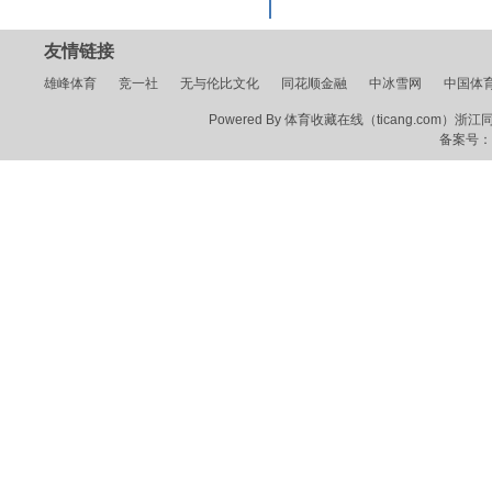
友情链接
雄峰体育
竞一社
无与伦比文化
同花顺金融
中冰雪网
中国体
Powered By 体育收藏在线（ticang.com）浙江同花顺
备案号：