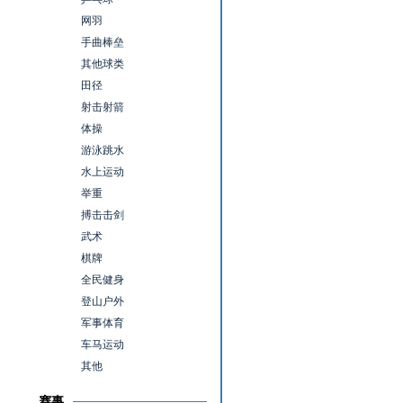
网羽
手曲棒垒
其他球类
田径
射击射箭
体操
游泳跳水
水上运动
举重
搏击击剑
武术
棋牌
全民健身
登山户外
军事体育
车马运动
其他
赛事