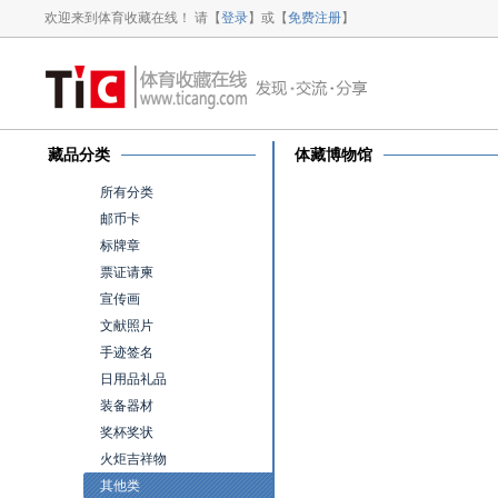
欢迎来到体育收藏在线！ 请【
登录
】或【
免费注册
】
藏品分类
体藏博物馆
所有分类
邮币卡
标牌章
票证请柬
宣传画
文献照片
手迹签名
日用品礼品
装备器材
奖杯奖状
火炬吉祥物
其他类