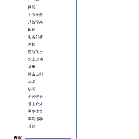
网羽
手曲棒垒
其他球类
田径
射击射箭
体操
游泳跳水
水上运动
举重
搏击击剑
武术
棋牌
全民健身
登山户外
军事体育
车马运动
其他
赛事