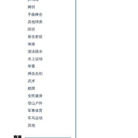
网羽
手曲棒垒
其他球类
田径
射击射箭
体操
游泳跳水
水上运动
举重
搏击击剑
武术
棋牌
全民健身
登山户外
军事体育
车马运动
其他
赛事