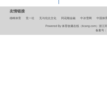
友情链接
雄峰体育
竞一社
无与伦比文化
同花顺金融
中冰雪网
中国体
Powered By 体育收藏在线（ticang.com）浙江同花顺
备案号：