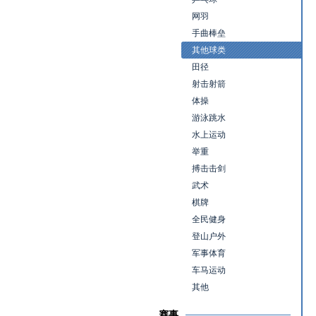
网羽
手曲棒垒
其他球类
田径
射击射箭
体操
游泳跳水
水上运动
举重
搏击击剑
武术
棋牌
全民健身
登山户外
军事体育
车马运动
其他
赛事