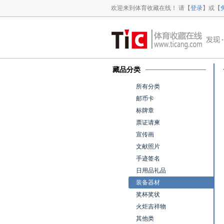
欢迎来到体育收藏在线！ 请【
登录
】或【
藏品分类
所有分类
邮币卡
标牌章
票证请柬
宣传画
文献照片
手迹签名
日用品礼品
装备器材
奖杯奖状
火炬吉祥物
其他类