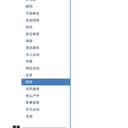
网羽
手曲棒垒
其他球类
田径
射击射箭
体操
游泳跳水
水上运动
举重
搏击击剑
武术
棋牌
全民健身
登山户外
军事体育
车马运动
其他
赛事