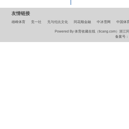
友情链接
雄峰体育
竞一社
无与伦比文化
同花顺金融
中冰雪网
中国体
Powered By 体育收藏在线（ticang.com）浙江同花顺
备案号：