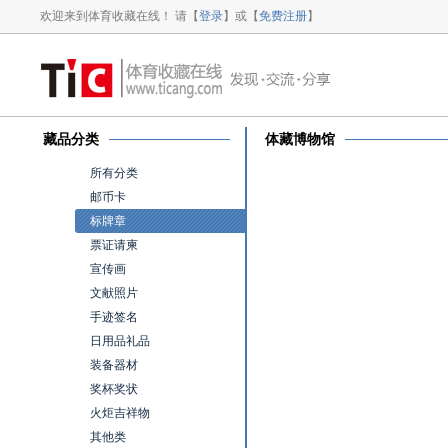
欢迎来到体育收藏在线！ 请【
登录
】或【
免费注册
】
藏品分类
体藏博物馆
所有分类
邮币卡
标牌章
票证请柬
宣传画
文献照片
手迹签名
日用品礼品
装备器材
奖杯奖状
火炬吉祥物
其他类