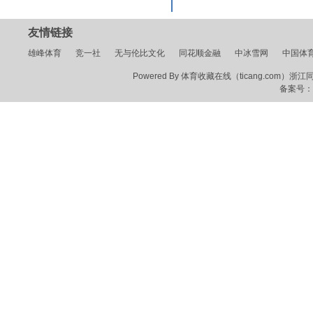
友情链接
雄峰体育
竞一社
无与伦比文化
同花顺金融
中冰雪网
中国体
Powered By 体育收藏在线（ticang.com）浙江同花顺
备案号：