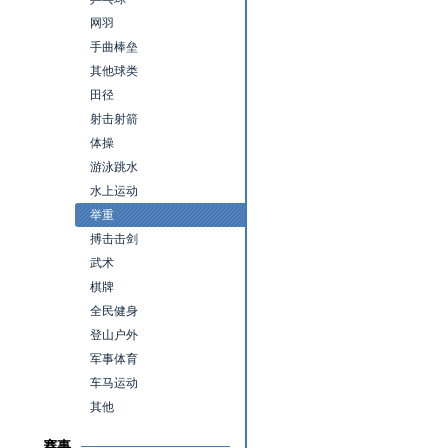
网羽
手曲棒垒
其他球类
田径
射击射箭
体操
游泳跳水
水上运动
举重
搏击击剑
武术
棋牌
全民健身
登山户外
军事体育
车马运动
其他
赛事