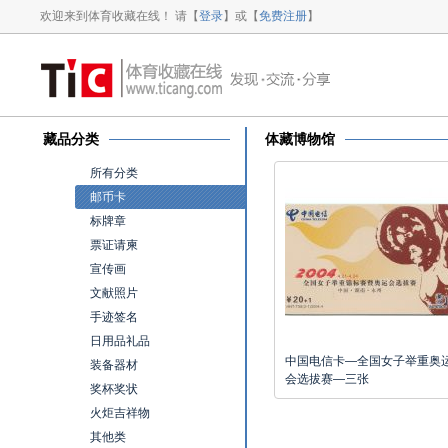
欢迎来到体育收藏在线！ 请【
登录
】或【
免费注册
】
藏品分类
体藏博物馆
所有分类
邮币卡
标牌章
票证请柬
宣传画
文献照片
手迹签名
日用品礼品
中国电信卡—全国女子举重奥
装备器材
会选拔赛—三张
奖杯奖状
火炬吉祥物
其他类