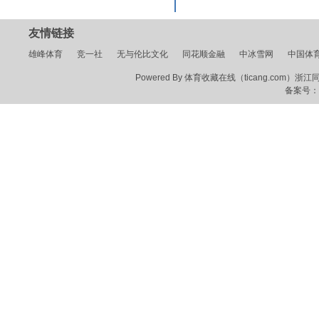
友情链接
雄峰体育
竞一社
无与伦比文化
同花顺金融
中冰雪网
中国体
Powered By 体育收藏在线（ticang.com）浙江同花顺
备案号：