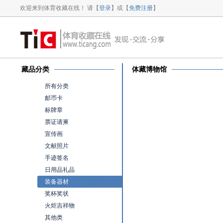
欢迎来到体育收藏在线！ 请【
登录
】或【
免费注册
】
藏品分类
体藏博物馆
所有分类
邮币卡
标牌章
票证请柬
宣传画
文献照片
手迹签名
日用品礼品
装备器材
奖杯奖状
火炬吉祥物
其他类