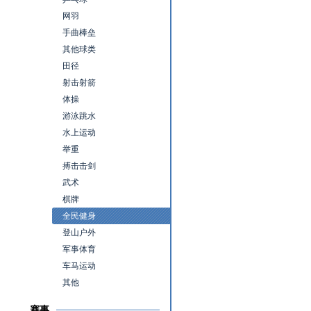
网羽
手曲棒垒
其他球类
田径
射击射箭
体操
游泳跳水
水上运动
举重
搏击击剑
武术
棋牌
全民健身
登山户外
军事体育
车马运动
其他
赛事