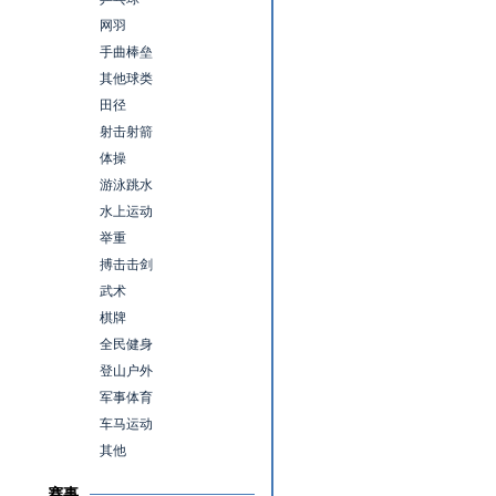
网羽
手曲棒垒
其他球类
田径
射击射箭
体操
游泳跳水
水上运动
举重
搏击击剑
武术
棋牌
全民健身
登山户外
军事体育
车马运动
其他
赛事