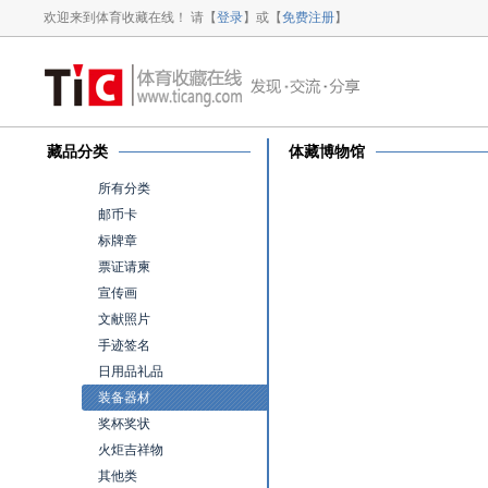
欢迎来到体育收藏在线！ 请【
登录
】或【
免费注册
】
藏品分类
体藏博物馆
所有分类
邮币卡
标牌章
票证请柬
宣传画
文献照片
手迹签名
日用品礼品
装备器材
奖杯奖状
火炬吉祥物
其他类