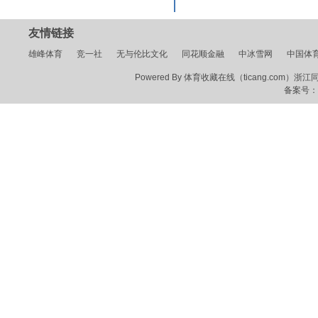
友情链接
雄峰体育
竞一社
无与伦比文化
同花顺金融
中冰雪网
中国体
Powered By 体育收藏在线（ticang.com）浙江同花顺
备案号：