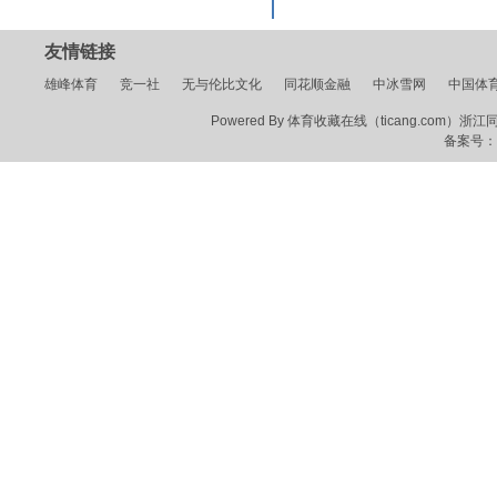
友情链接
雄峰体育
竞一社
无与伦比文化
同花顺金融
中冰雪网
中国体
Powered By 体育收藏在线（ticang.com）浙江同花顺
备案号：