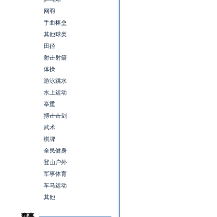
网羽
手曲棒垒
其他球类
田径
射击射箭
体操
游泳跳水
水上运动
举重
搏击击剑
武术
棋牌
全民健身
登山户外
军事体育
车马运动
其他
赛事