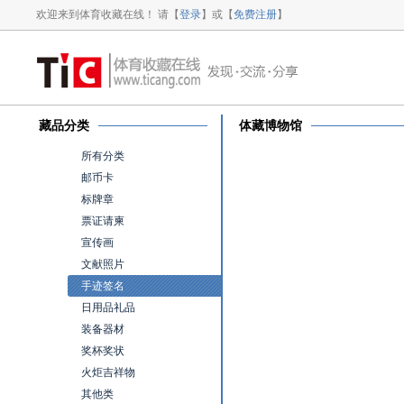
欢迎来到体育收藏在线！ 请【
登录
】或【
免费注册
】
藏品分类
体藏博物馆
所有分类
邮币卡
标牌章
票证请柬
宣传画
文献照片
手迹签名
日用品礼品
装备器材
奖杯奖状
火炬吉祥物
其他类