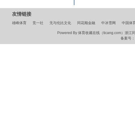
友情链接
雄峰体育
竞一社
无与伦比文化
同花顺金融
中冰雪网
中国体
Powered By 体育收藏在线（ticang.com）浙江同花顺
备案号：