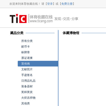
欢迎来到体育收藏在线！ 请【
登录
】或【
免费注册
】
藏品分类
体藏博物馆
所有分类
邮币卡
标牌章
票证请柬
宣传画
文献照片
手迹签名
日用品礼品
装备器材
奖杯奖状
火炬吉祥物
其他类