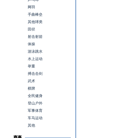
网羽
手曲棒垒
其他球类
田径
射击射箭
体操
游泳跳水
水上运动
举重
搏击击剑
武术
棋牌
全民健身
登山户外
军事体育
车马运动
其他
赛事