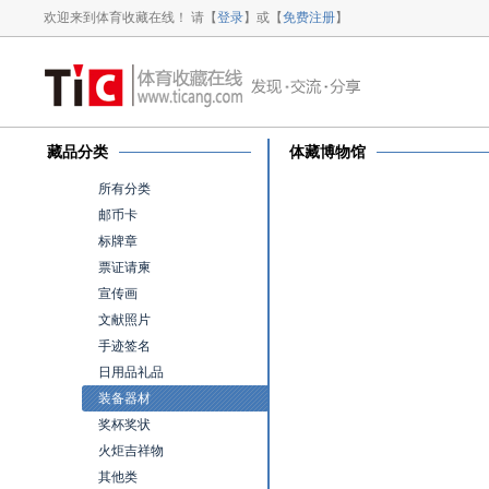
欢迎来到体育收藏在线！ 请【
登录
】或【
免费注册
】
藏品分类
体藏博物馆
所有分类
邮币卡
标牌章
票证请柬
宣传画
文献照片
手迹签名
日用品礼品
装备器材
奖杯奖状
火炬吉祥物
其他类