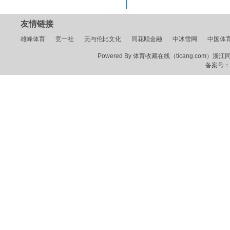
友情链接
雄峰体育
竞一社
无与伦比文化
同花顺金融
中冰雪网
中国体
Powered By 体育收藏在线（ticang.com）浙江同花顺
备案号：