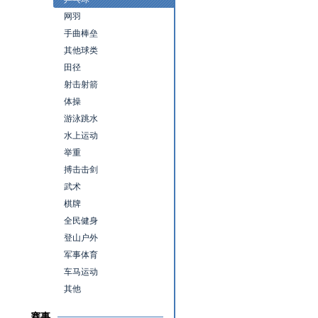
网羽
手曲棒垒
其他球类
田径
射击射箭
体操
游泳跳水
水上运动
举重
搏击击剑
武术
棋牌
全民健身
登山户外
军事体育
车马运动
其他
赛事