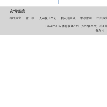
友情链接
雄峰体育
竞一社
无与伦比文化
同花顺金融
中冰雪网
中国体
Powered By 体育收藏在线（ticang.com）浙江同花顺
备案号：