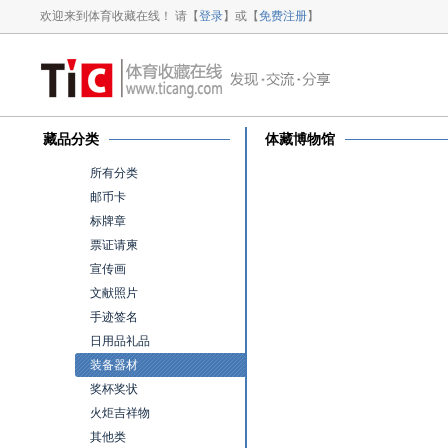
欢迎来到体育收藏在线！ 请【
登录
】或【
免费注册
】
藏品分类
体藏博物馆
所有分类
邮币卡
标牌章
票证请柬
宣传画
文献照片
手迹签名
日用品礼品
装备器材
奖杯奖状
火炬吉祥物
其他类