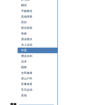
网羽
手曲棒垒
其他球类
田径
射击射箭
体操
游泳跳水
水上运动
举重
搏击击剑
武术
棋牌
全民健身
登山户外
军事体育
车马运动
其他
赛事