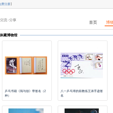
免费注册
】
首页
博
体藏博物馆
乒乓书籍《闯与创》带签名（2
八一乒乓球的前教练王涛手迹签
种）
名