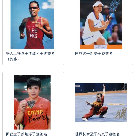
铁人三项选手李致和手迹签名
网球选手郑洁手迹签名
（跑步）
田径选手苏炳添手迹签名
世界长拳冠军马岚手迹签名