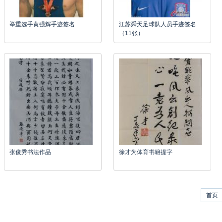
举重选手黄强辉手迹签名
江苏舜天足球队人员手迹签名
（11张）
张俊秀书法作品
徐才为体育书籍提字
首页