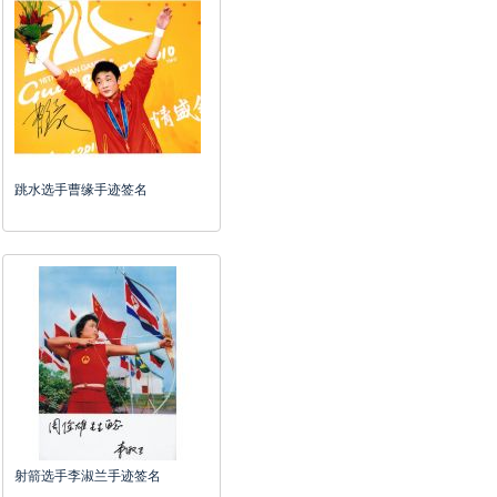
跳水选手曹缘手迹签名
射箭选手李淑兰手迹签名