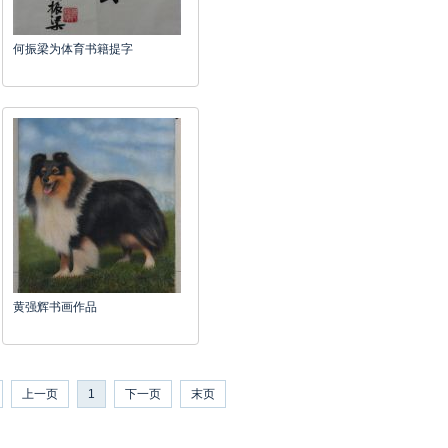
何振梁为体育书籍提字
黄强辉书画作品
上一页
1
下一页
末页