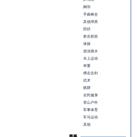
网羽
手曲棒垒
其他球类
田径
射击射箭
体操
游泳跳水
水上运动
举重
搏击击剑
武术
棋牌
全民健身
登山户外
军事体育
车马运动
其他
赛事