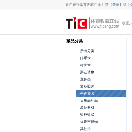
欢迎来到体育收藏在线！ 请【
登录
】或【
藏品分类
所有分类
邮币卡
标牌章
票证请柬
宣传画
文献照片
手迹签名
日用品礼品
装备器材
奖杯奖状
火炬吉祥物
其他类