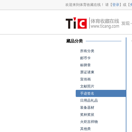
欢迎来到体育收藏在线！ 请【
登录
】或【
藏品分类
所有分类
邮币卡
标牌章
票证请柬
宣传画
文献照片
手迹签名
日用品礼品
装备器材
奖杯奖状
火炬吉祥物
其他类