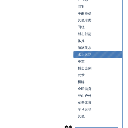
网羽
手曲棒垒
其他球类
田径
射击射箭
体操
游泳跳水
水上运动
举重
搏击击剑
武术
棋牌
全民健身
登山户外
军事体育
车马运动
其他
赛事