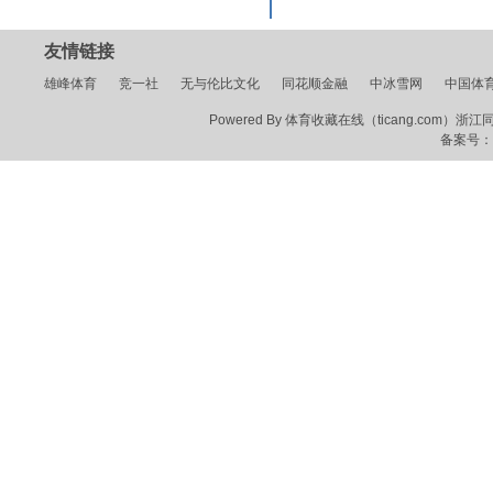
友情链接
雄峰体育
竞一社
无与伦比文化
同花顺金融
中冰雪网
中国体
Powered By 体育收藏在线（ticang.com）浙江同花顺
备案号：