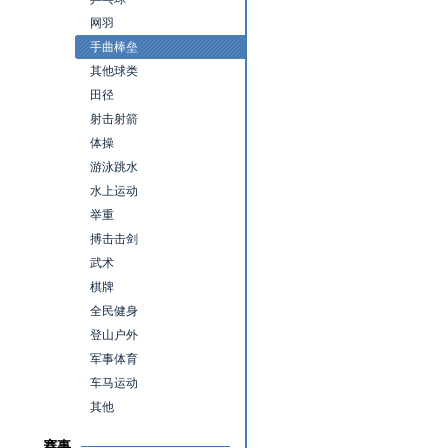
网羽
手曲棒垒
其他球类
田径
射击射箭
体操
游泳跳水
水上运动
举重
搏击击剑
武术
棋牌
全民健身
登山户外
军事体育
车马运动
其他
赛事