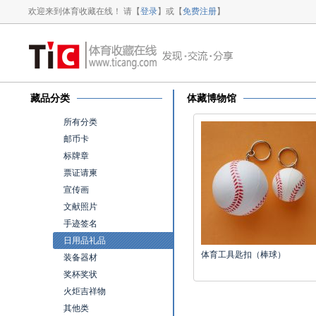
欢迎来到体育收藏在线！ 请【
登录
】或【
免费注册
】
藏品分类
体藏博物馆
所有分类
邮币卡
标牌章
票证请柬
宣传画
文献照片
手迹签名
日用品礼品
体育工具匙扣（棒球）
装备器材
奖杯奖状
火炬吉祥物
其他类