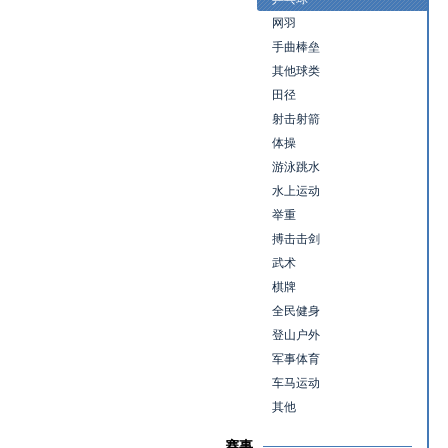
网羽
手曲棒垒
其他球类
田径
射击射箭
体操
游泳跳水
水上运动
举重
搏击击剑
武术
棋牌
全民健身
登山户外
军事体育
车马运动
其他
赛事