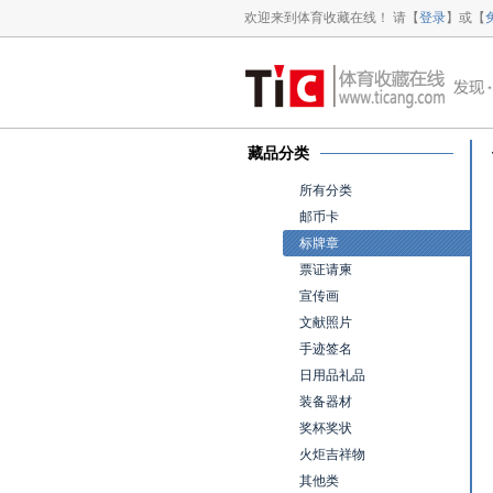
欢迎来到体育收藏在线！ 请【
登录
】或【
藏品分类
所有分类
邮币卡
标牌章
票证请柬
宣传画
文献照片
手迹签名
日用品礼品
装备器材
奖杯奖状
火炬吉祥物
其他类