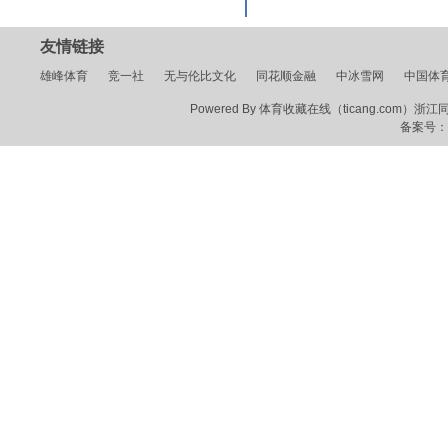
友情链接
雄峰体育
竞一社
无与伦比文化
同花顺金融
中冰雪网
中国体
Powered By 体育收藏在线（ticang.com）浙江同花顺
备案号：