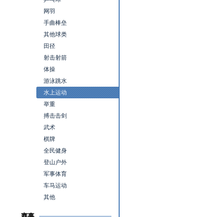
网羽
手曲棒垒
其他球类
田径
射击射箭
体操
游泳跳水
水上运动
举重
搏击击剑
武术
棋牌
全民健身
登山户外
军事体育
车马运动
其他
赛事