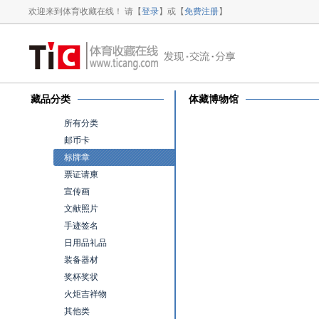
欢迎来到体育收藏在线！ 请【
登录
】或【
免费注册
】
藏品分类
体藏博物馆
所有分类
邮币卡
标牌章
票证请柬
宣传画
文献照片
手迹签名
日用品礼品
装备器材
奖杯奖状
火炬吉祥物
其他类