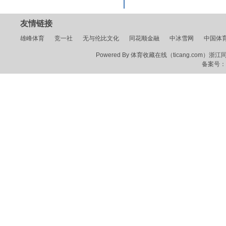
友情链接
雄峰体育
竞一社
无与伦比文化
同花顺金融
中冰雪网
中国体
Powered By 体育收藏在线（ticang.com）浙江同花顺
备案号：