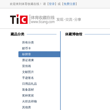
欢迎来到体育收藏在线！ 请【
登录
】或【
免费注册
】
藏品分类
体藏博物馆
所有分类
邮币卡
标牌章
票证请柬
宣传画
文献照片
手迹签名
日用品礼品
装备器材
奖杯奖状
火炬吉祥物
其他类