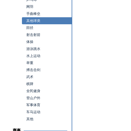
网羽
手曲棒垒
其他球类
田径
射击射箭
体操
游泳跳水
水上运动
举重
搏击击剑
武术
棋牌
全民健身
登山户外
军事体育
车马运动
其他
赛事