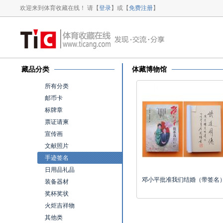
欢迎来到体育收藏在线！ 请【
登录
】或【
免费注册
】
藏品分类
体藏博物馆
所有分类
邮币卡
标牌章
票证请柬
宣传画
文献照片
手迹签名
日用品礼品
邓小平批准我们结婚（带签名
装备器材
奖杯奖状
火炬吉祥物
其他类