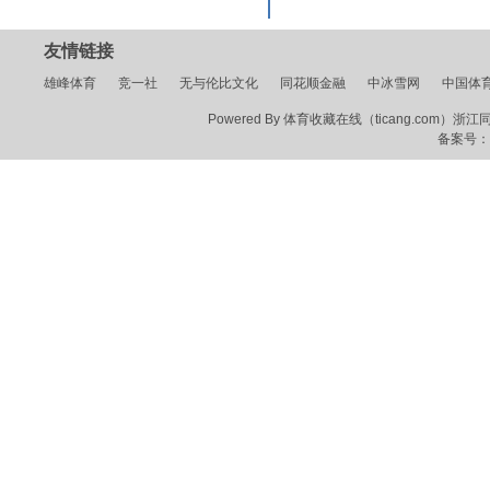
友情链接
雄峰体育
竞一社
无与伦比文化
同花顺金融
中冰雪网
中国体
Powered By 体育收藏在线（ticang.com）浙江同花顺
备案号：