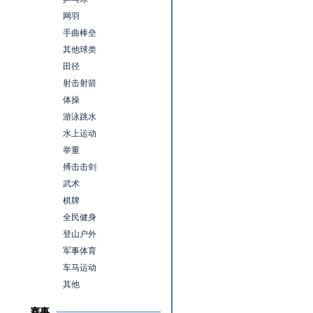
网羽
手曲棒垒
其他球类
田径
射击射箭
体操
游泳跳水
水上运动
举重
搏击击剑
武术
棋牌
全民健身
登山户外
军事体育
车马运动
其他
赛事