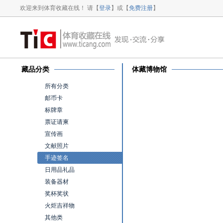
欢迎来到体育收藏在线！ 请【
登录
】或【
免费注册
】
藏品分类
体藏博物馆
所有分类
邮币卡
标牌章
票证请柬
宣传画
文献照片
手迹签名
日用品礼品
装备器材
奖杯奖状
火炬吉祥物
其他类