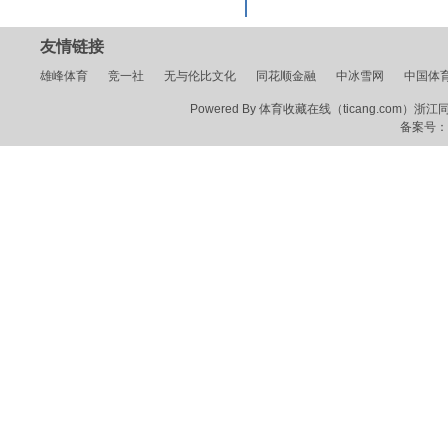
友情链接
雄峰体育
竞一社
无与伦比文化
同花顺金融
中冰雪网
中国体
Powered By 体育收藏在线（ticang.com）浙江同花顺
备案号：