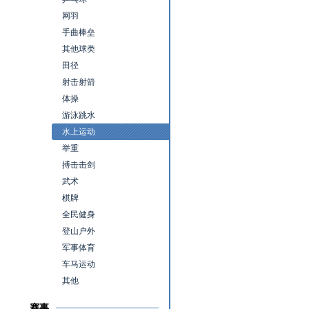
网羽
手曲棒垒
其他球类
田径
射击射箭
体操
游泳跳水
水上运动
举重
搏击击剑
武术
棋牌
全民健身
登山户外
军事体育
车马运动
其他
赛事