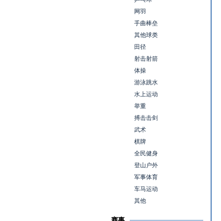
网羽
手曲棒垒
其他球类
田径
射击射箭
体操
游泳跳水
水上运动
举重
搏击击剑
武术
棋牌
全民健身
登山户外
军事体育
车马运动
其他
赛事