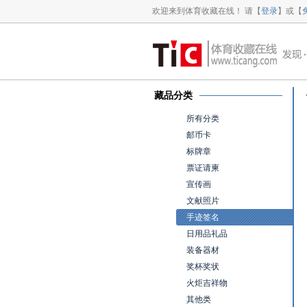
欢迎来到体育收藏在线！ 请【
登录
】或【
藏品分类
所有分类
邮币卡
标牌章
票证请柬
宣传画
文献照片
手迹签名
日用品礼品
装备器材
奖杯奖状
火炬吉祥物
其他类