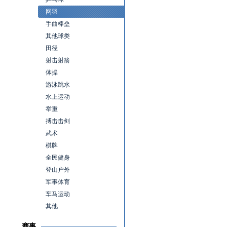
网羽
手曲棒垒
其他球类
田径
射击射箭
体操
游泳跳水
水上运动
举重
搏击击剑
武术
棋牌
全民健身
登山户外
军事体育
车马运动
其他
赛事