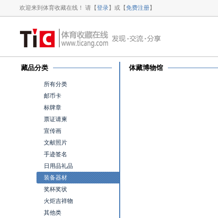
欢迎来到体育收藏在线！ 请【
登录
】或【
免费注册
】
藏品分类
体藏博物馆
所有分类
邮币卡
标牌章
票证请柬
宣传画
文献照片
手迹签名
日用品礼品
装备器材
奖杯奖状
火炬吉祥物
其他类