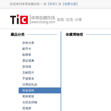
欢迎来到体育收藏在线！ 请【
登录
】或【
免费注册
】
藏品分类
体藏博物馆
所有分类
邮币卡
标牌章
票证请柬
宣传画
文献照片
手迹签名
日用品礼品
装备器材
奖杯奖状
火炬吉祥物
其他类