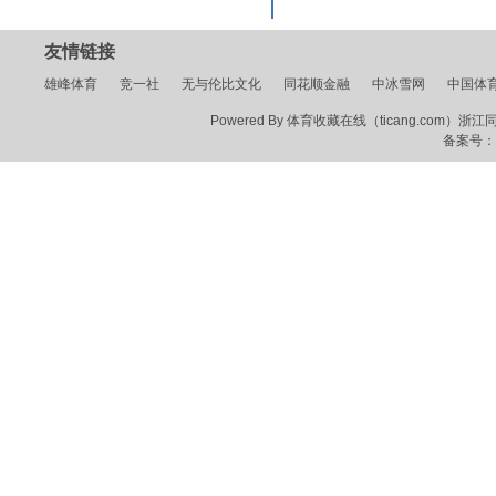
友情链接
雄峰体育
竞一社
无与伦比文化
同花顺金融
中冰雪网
中国体
Powered By 体育收藏在线（ticang.com）浙江同花顺
备案号：