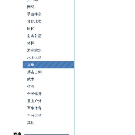
网羽
手曲棒垒
其他球类
田径
射击射箭
体操
游泳跳水
水上运动
举重
搏击击剑
武术
棋牌
全民健身
登山户外
军事体育
车马运动
其他
赛事