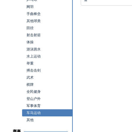
网羽
手曲棒垒
其他球类
田径
射击射箭
体操
游泳跳水
水上运动
举重
搏击击剑
武术
棋牌
全民健身
登山户外
军事体育
车马运动
其他
赛事