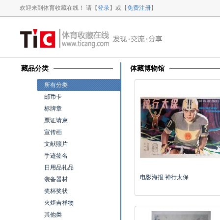
欢迎来到体育收藏在线！ 请【
登录
】或【
免费注册
】
藏品分类
体藏博物馆
所有分类
邮币卡
标牌章
票证请柬
宣传画
文献照片
手迹签名
日用品礼品
电影海报:神行太保
装备器材
奖杯奖状
火炬吉祥物
其他类