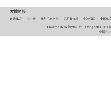
友情链接
雄峰体育
竞一社
无与伦比文化
同花顺金融
中冰雪网
中国体
Powered By 体育收藏在线（ticang.com）浙江同花顺
备案号：