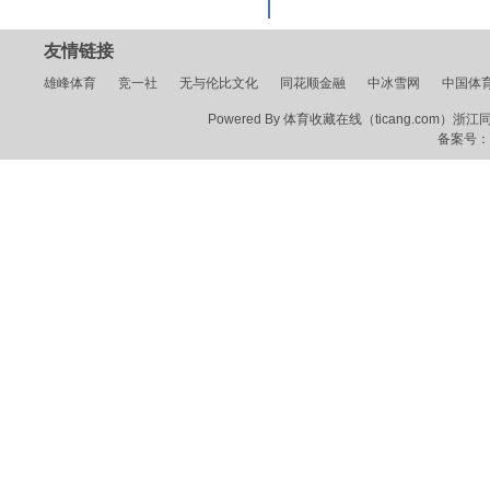
友情链接
雄峰体育
竞一社
无与伦比文化
同花顺金融
中冰雪网
中国体
Powered By 体育收藏在线（ticang.com）浙江同花顺
备案号：