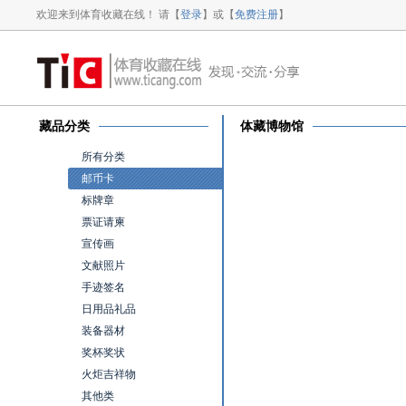
欢迎来到体育收藏在线！ 请【
登录
】或【
免费注册
】
藏品分类
体藏博物馆
所有分类
邮币卡
标牌章
票证请柬
宣传画
文献照片
手迹签名
日用品礼品
装备器材
奖杯奖状
火炬吉祥物
其他类