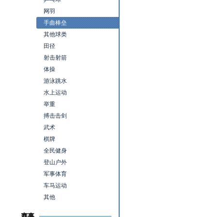
网羽
手曲棒垒
其他球类
田径
射击射箭
体操
游泳跳水
水上运动
举重
搏击击剑
武术
棋牌
全民健身
登山户外
军事体育
车马运动
其他
赛事