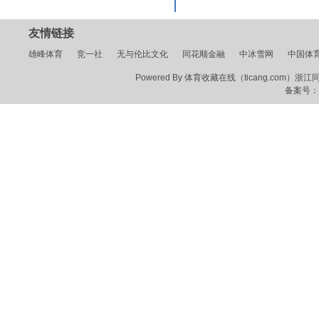
友情链接
雄峰体育
竞一社
无与伦比文化
同花顺金融
中冰雪网
中国体
Powered By 体育收藏在线（ticang.com）浙江同花顺
备案号：