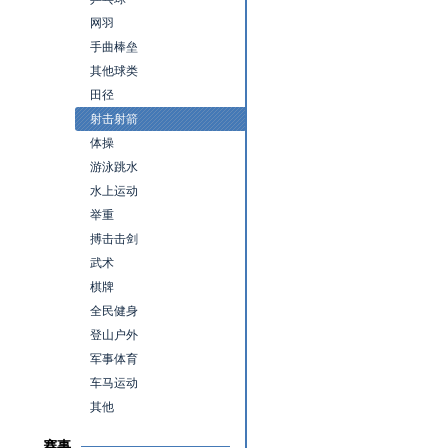
网羽
手曲棒垒
其他球类
田径
射击射箭
体操
游泳跳水
水上运动
举重
搏击击剑
武术
棋牌
全民健身
登山户外
军事体育
车马运动
其他
赛事