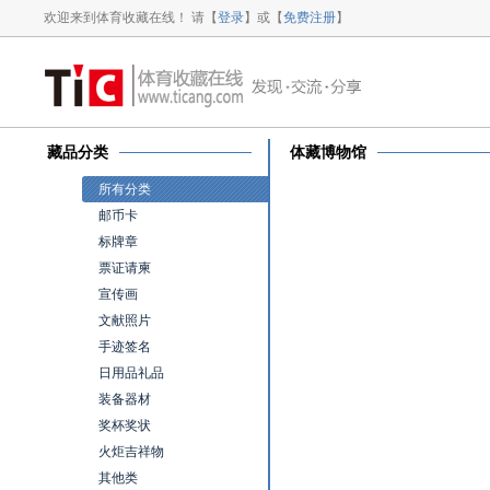
欢迎来到体育收藏在线！ 请【
登录
】或【
免费注册
】
藏品分类
体藏博物馆
所有分类
邮币卡
标牌章
票证请柬
宣传画
文献照片
手迹签名
日用品礼品
装备器材
奖杯奖状
火炬吉祥物
其他类