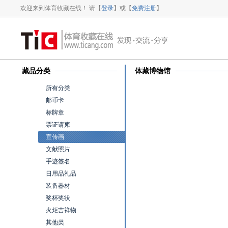
欢迎来到体育收藏在线！ 请【
登录
】或【
免费注册
】
藏品分类
体藏博物馆
所有分类
邮币卡
标牌章
票证请柬
宣传画
文献照片
手迹签名
日用品礼品
装备器材
奖杯奖状
火炬吉祥物
其他类