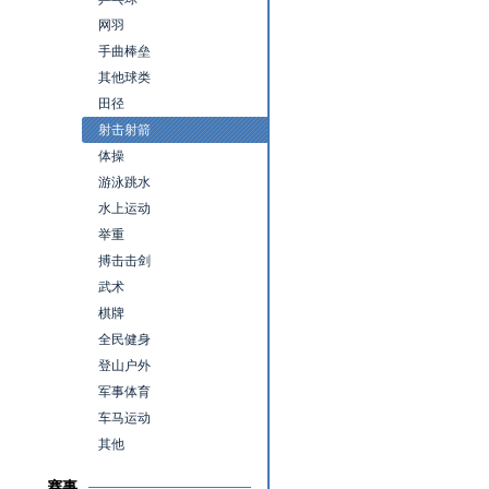
网羽
手曲棒垒
其他球类
田径
射击射箭
体操
游泳跳水
水上运动
举重
搏击击剑
武术
棋牌
全民健身
登山户外
军事体育
车马运动
其他
赛事