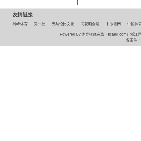
友情链接
雄峰体育
竞一社
无与伦比文化
同花顺金融
中冰雪网
中国体
Powered By 体育收藏在线（ticang.com）浙江同花顺
备案号：