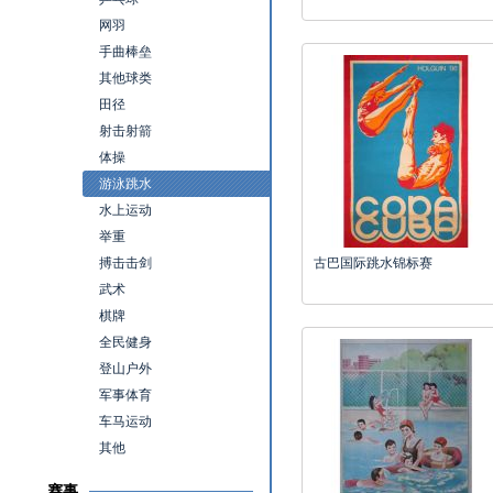
网羽
手曲棒垒
其他球类
田径
射击射箭
体操
游泳跳水
水上运动
举重
搏击击剑
古巴国际跳水锦标赛
武术
棋牌
全民健身
登山户外
军事体育
车马运动
其他
赛事