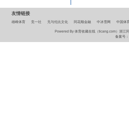
友情链接
雄峰体育
竞一社
无与伦比文化
同花顺金融
中冰雪网
中国体
Powered By 体育收藏在线（ticang.com）浙江同花顺
备案号：