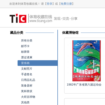
欢迎来到体育收藏在线！ 请【
登录
】或【
免费注册
】
藏品分类
体藏博物馆
所有分类
邮币卡
标牌章
票证请柬
宣传画
文献照片
手迹签名
日用品礼品
1982年广东省第六届运动会
装备器材
奖杯奖状
火炬吉祥物
其他类