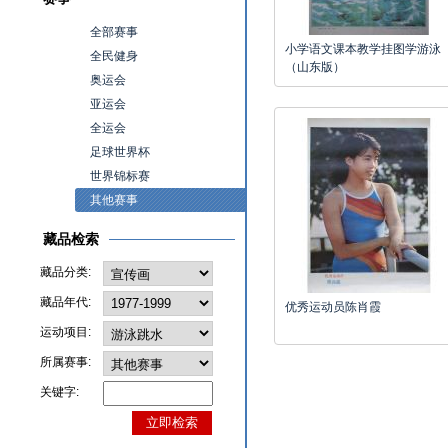
全部赛事
小学语文课本教学挂图学游泳
全民健身
（山东版）
奥运会
亚运会
全运会
足球世界杯
世界锦标赛
其他赛事
藏品检索
藏品分类:
藏品年代:
优秀运动员陈肖霞
运动项目:
所属赛事:
关键字: